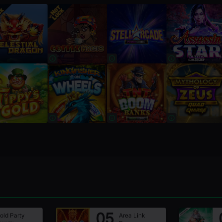
05
old Party
Area Link