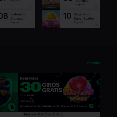
Olympus
Pragmatic
Pragmatic
08
10
Fortune of
Sugar Rush
Olympus
Super Scatter
Pragmatic
Pragmatic
Ver todos
Finaliza en
17 d : 7 hr : 5 min
Finaliza en