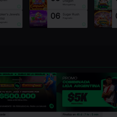
Dragon
agmatic
Microgaming
06
oker's Jewels
Sugar Rush
ild
Pragmatic
ragmatic
izada
Finaliza en
45 d : 7 hr : 5 min