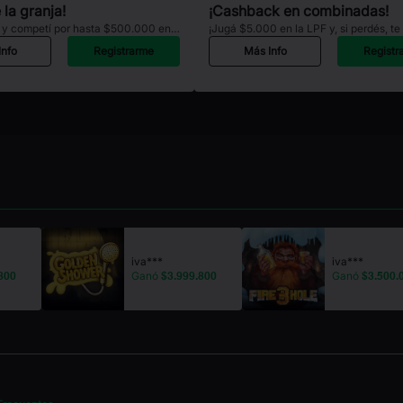
 la granja!
¡Cashback en combinadas!
¡Elegí tu slot y competí por hasta $500.000 en premios!
Info
Registrarme
Más Info
Registr
iva***
iva***
Ganó
Ganó
52.800
$3.999.800
$3.5