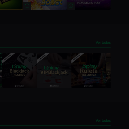
Ver todos
Ver todos