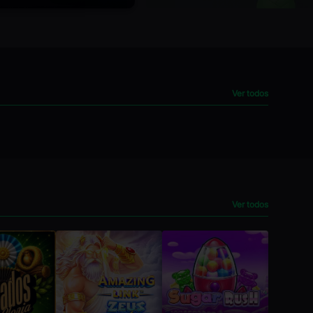
Ver todos
Ver todos