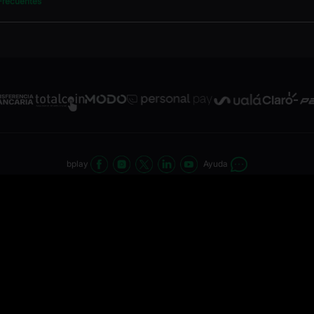
Frecuentes
bplay
Ayuda
Ayuda al Jugador Compulsivo las 24 horas los 365 días del año
EL JUGAR COMPULSIVAMENTE ES PERJUDICIAL PARA LA SALUD.
SER RESPONSABLE ES PARTE DEL JUEGO
SI TIENE PROBLEMAS CON EL JUEGO RECURRA AL 0-800-777 AYUDA (2983).