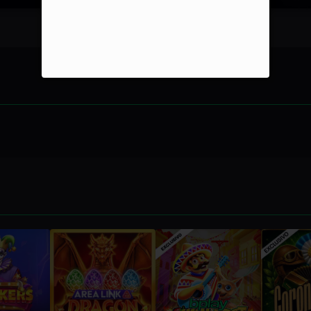
El juego compulsivo es perjudicial para vos y tu familia