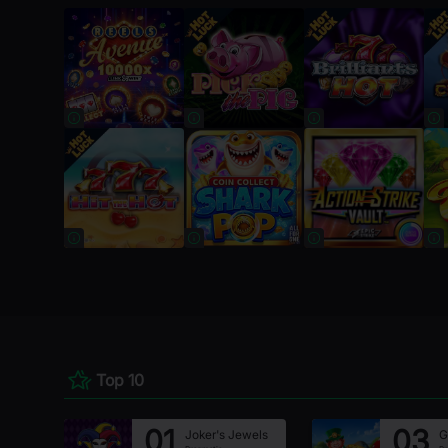
Top 10
01
03
Joker's Jewels
G