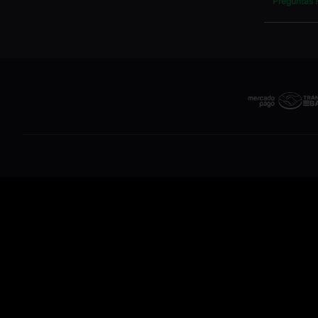
Preguntas 