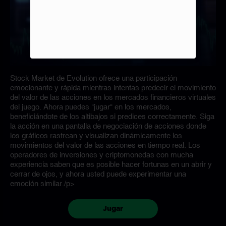
Stock Market de Evolution ofrece una participación
emocionante y rápida mientras intentas predecir el movimiento
del valor de las acciones en los mercados financieros virtuales
del juego. Ahora puedes "jugar" en los mercados,
beneficiándote de los altibajos si predices correctamente. Siga
la acción en una pantalla de negociación de acciones donde
los gráficos rastrean y visualizan dinámicamente los
movimientos del valor de las acciones en tiempo real. Los
operadores de inversiones y criptomonedas con mucha
experiencia saben que es posible hacer fortunas en un abrir y
cerrar de ojos, y ahora usted puede experimentar una
emoción similar./p>
Jugar