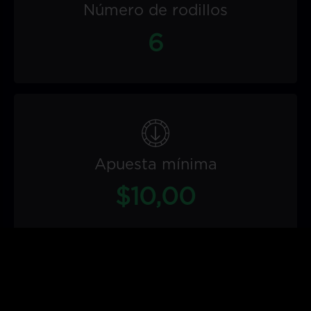
Número de rodillos
6
Apuesta mínima
$10,00