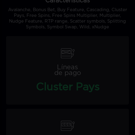
Características
Avalanche, Bonus Bet, Buy Feature, Cascading, Cluster
Pays, Free Spins, Free Spins Multiplier, Multiplier,
Nudge Feature, RTP range, Scatter symbols, Splitting
Symbols, Symbol Swap, Wild, xNudge
Líneas
de pago
Cluster Pays